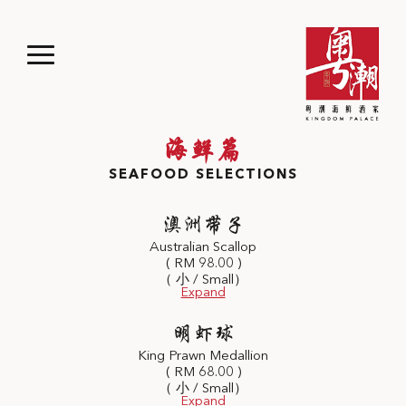
海鲜篇
SEAFOOD SELECTIONS
澳洲带子
Australian Scallop
( RM 98.00 )
（ 小 / Small）
明虾球
King Prawn Medallion
( RM 68.00 )
（ 小 / Small）